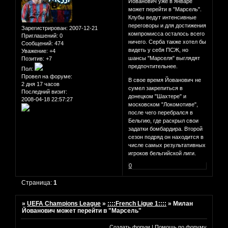
Йованович уже в январе
может перейти в "Марсель".
Клубы ведут интенсивные
переговоры и для достижения
Зарегистрирован
: 2007-12-21
компромисса осталось всего
Приглашений:
0
ничего. Серба также хотел бы
Сообщений:
474
видеть у себя ПСЖ, но
Уважение:
+4
шансы "Марселя" выглядят
Позитив:
+7
предпочтительнее.
Пол:
Провел на форуме:
В свое время Йованович не
2 дня 17 часов
сумел закрепиться в
Последний визит:
донецком "Шахтере" и
2008-04-18 22:57:27
московском "Локомотиве",
после чего перебрался в
Бельгию, где раскрыл свои
задатки бомбардира. Второй
сезон подряд он находится в
числе самых результативных
игроков бельгийской лиги.
0
Страница:
1
»
UEFA Champions League
»
::::French Ligue 1::::
»
Милан
Йованович может перейти в "Марсель"
Создать форум
|
Помощь по форуму