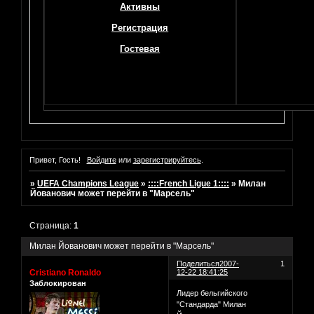
Активны
Регистрация
Гостевая
Привет, Гость!
Войдите
или
зарегистрируйтесь
.
»
UEFA Champions League
»
::::French Ligue 1::::
»
Милан
Йованович может перейти в "Марсель"
Страница:
1
Милан Йованович может перейти в "Марсель"
Поделиться
2007-
1
Cristiano Ronaldo
12-22 18:41:25
Заблокирован
Лидер бельгийского
"Стандарда" Милан