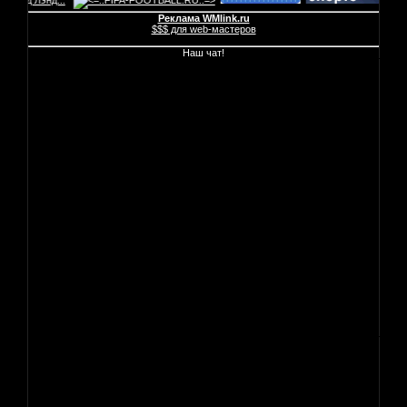
Реклама WMlink.ru
$$$ для web-мастеров
Наш чат!