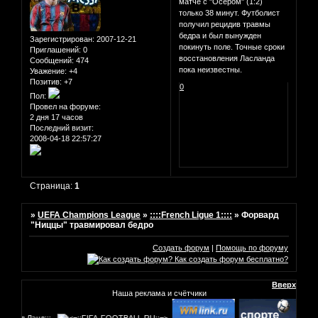
матче с "Осером" (1:2)
только 38 минут. Футболист
получил рецидив травмы
бедра и был вынужден
Зарегистрирован
: 2007-12-21
покинуть поле. Точные сроки
Приглашений:
0
восстановления Ласланда
Сообщений:
474
пока неизвестны.
Уважение:
+4
Позитив:
+7
0
Пол:
Провел на форуме:
2 дня 17 часов
Последний визит:
2008-04-18 22:57:27
Страница:
1
»
UEFA Champions League
»
::::French Ligue 1::::
»
Форвард
"Ниццы" травмировал бедро
Создать форум
|
Помощь по форуму
Вверх
Наша реклама и счётчики