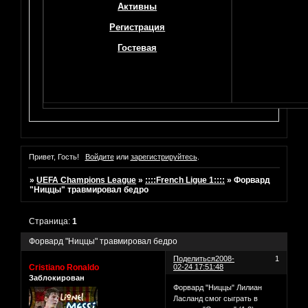
Активны
Регистрация
Гостевая
Привет, Гость!
Войдите
или
зарегистрируйтесь
.
»
UEFA Champions League
»
::::French Ligue 1::::
»
Форвард
"Ниццы" травмировал бедро
Страница:
1
Форвард "Ниццы" травмировал бедро
Поделиться
2008-
1
Cristiano Ronaldo
02-24 17:51:48
Заблокирован
Форвард "Ниццы" Лилиан
Ласланд смог сыграть в