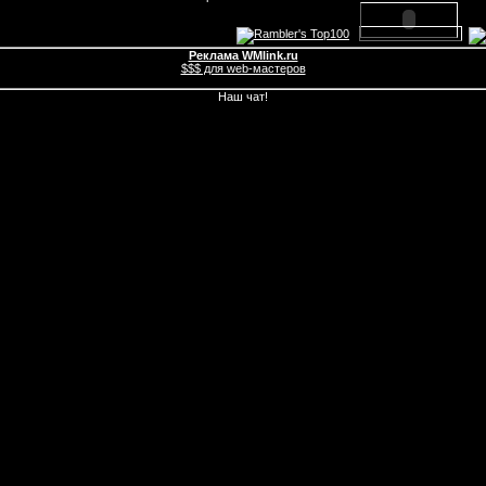
Реклама WMlink.ru
$$$ для web-мастеров
Наш чат!