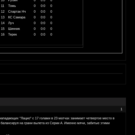
11
Томь
0
0:0
0
12
Спартак Нч
0
0:0
0
13
КС Самара
0
0:0
0
14
Луч
0
0:0
0
15
Шинник
0
0:0
0
16
Терек
0
0:0
0
1
нападающих "Лацио" с 17 голами в 23 матчах занимает четвертое место в
 балансируя на грани вылета из Серии А. Именно мячи, забитые этими