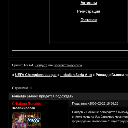
Активны
Регистрация
Гостевая
Привет, Гость!
Войдите
или
зарегистрируйтесь
.
»
UEFA Champions League
»
::::Italian Seria A::::
»
Роналдо Бьянки п
Страница:
1
Роналдо Бьянки придется подождать
Cristiano Ronaldo
Поделиться
2008-02-22 18:56:26
Заблокирован
Пандев и Рокки не собираются никому
списке лучших бомбардиров чемпиона
форвардами, позволили "Лацио" удер