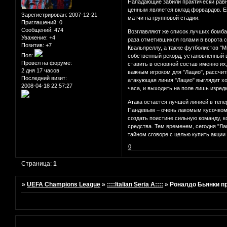
Нападающие забили практически равное
ценным является вклад форвардов. Ещ
Зарегистрирован
: 2007-12-21
матчи на групповой стадии.
Приглашений:
0
Сообщений:
474
Возглавляют же список лучших бомба
Уважение:
+4
раза отметившихся голами в ворота с
Позитив:
+7
Квальяреллу, а также футболистов "М
Пол:
собственный рекорд, установленный в
Провел на форуме:
ставить в основной состав именно их
2 дня 17 часов
важным игроком для "Лацио", рассчит
Последний визит:
атакующая линия "Лацио" выглядит хо
2008-04-18 22:57:27
часа, и выходить на поле лишь изредк
Атака остается лучшей линией в тепе
Пандевым – очень лакомым кусочком н
создать поистине сильную команду, к
средства. Тем временем, сегодня "Ла
тайном сговоре с целью купить акции 
0
Страница:
1
»
UEFA Champions League
»
::::Italian Seria A::::
»
Роналдо Бьянки п