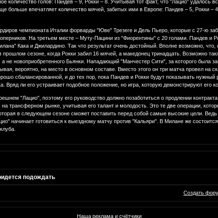
 количество голов: Пандев – 9, Рокки – 8. Учитывая тот факт, что "Лацио" удалось в
е больше впечатляет количество мячей, забитых ими в Европе: Пандев – 5, Рокки – 4
рдиров чемпионата Италии форварды "Юве" Трезеге и Дель Пьеро, которые с 27-ю за
оперников. На третьем месте – Муту-Пацини из "Фиорентины" с 20 голами. Пандев и Р
илана" Кака и Джилардино. Так что результат очень достойный. Вполне возможно, что,
 прошлом сезоне, когда Рокки забил 16 мячей, а македонец тринадцать. Возможно та
, а не новоприобретенного Бьянки. Нападающий "Манчестер Сити", за которого была з
ывая, вероятно, на место в основном составе. Вместо этого он три матча провел на 
рошо сбалансированной, и до тех пор, пока Пандев и Рокки будут показывать нужный 
а. Вряд ли его устраивает подобное положение, но игра, которую демонстрируют его к
решнем "Лацио", поэтому его руководство должно позаботиться о продлении контракта 
а трансферном рынке, учитывая его талант и молодость. Это те две операции, котор
оторая в следующем сезоне сможет поставить перед собой самые высокие цели. Ведь 
цио" начинает готовиться к выездному матчу против "Кальяри". В Милане же состоит
клуба.
ридется подождать
Создать фор
Наша реклама и счётчики