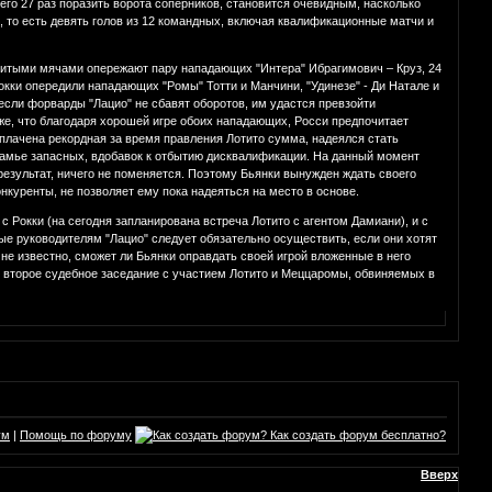
сего 27 раз поразить ворота соперников, становится очевидным, насколько
, то есть девять голов из 12 командных, включая квалификационные матчи и
битыми мячами опережают пару нападающих "Интера" Ибрагимович – Круз, 24
окки опередили нападающих "Ромы" Тотти и Манчини, "Удинезе" - Ди Натале и
 если форварды "Лацио" не сбавят оборотов, им удастся превзойти
кже, что благодаря хорошей игре обоих нападающих, Росси предпочитает
аплачена рекордная за время правления Лотито сумма, надеялся стать
скамье запасных, вдобавок к отбытию дисквалификации. На данный момент
результат, ничего не поменяется. Поэтому Бьянки вынужден ждать своего
онкуренты, не позволяет ему пока надеяться на место в основе.
с Рокки (на сегодня запланирована встреча Лотито с агентом Дамиани), и с
ые руководителям "Лацио" следует обязательно осуществить, если они хотят
не известно, сможет ли Бьянки оправдать своей игрой вложенные в него
ся второе судебное заседание с участием Лотито и Меццаромы, обвиняемых в
ум
|
Помощь по форуму
Вверх