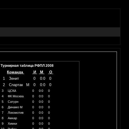
Турнирная таблица РФПЛ 2008
Команда
И
М
О
1
Зенит
0
0:0
0
2
Спартак
М
0
0:0
0
3
ЦСКА
0
0:0
0
4
ФК Москва
0
0:0
0
5
Сатурн
0
0:0
0
6
Динамо М
0
0:0
0
7
Локомотив
0
0:0
0
8
Амкар
0
0:0
0
9
Химки
0
0:0
0
10
Рубин
0
0:0
0