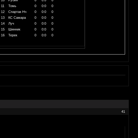
11
Томь
0
0:0
0
12
Спартак Нч
0
0:0
0
13
КС Самара
0
0:0
0
14
Луч
0
0:0
0
15
Шинник
0
0:0
0
16
Терек
0
0:0
0
41