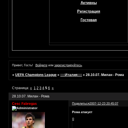
Активны
Регистрация
Гостевая
Привет, Гость!
Войдите
или
зарегистрируйтесь
.
»
UEFA Champions League
»
::::Италия::::
»
28.10.07. Милан - Рома
Страница:
«
1
2
3
4
5
6
»
28.10.07. Милан - Рома
Cesc Fabregas
Поделиться
2007-12-23 20:45:07
Рома атакует
0