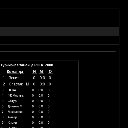
Турнирная таблица РФПЛ 2008
Команда
И
М
О
1
Зенит
0
0:0
0
2
Спартак
М
0
0:0
0
3
ЦСКА
0
0:0
0
4
ФК Москва
0
0:0
0
5
Сатурн
0
0:0
0
6
Динамо М
0
0:0
0
7
Локомотив
0
0:0
0
8
Амкар
0
0:0
0
9
Химки
0
0:0
0
10
Рубин
0
0:0
0