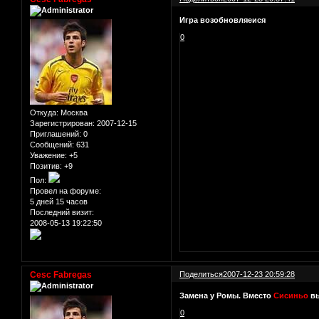
Игра возобновляеися
0
Откуда:
Москва
Зарегистрирован
: 2007-12-15
Приглашений:
0
Сообщений:
631
Уважение:
+5
Позитив:
+9
Пол:
Провел на форуме:
5 дней 15 часов
Последний визит:
2008-05-13 19:22:50
Cesc Fabregas
Поделиться
2007-12-23 20:59:28
Замена у Ромы. Вместо
Сисиньо
в
0